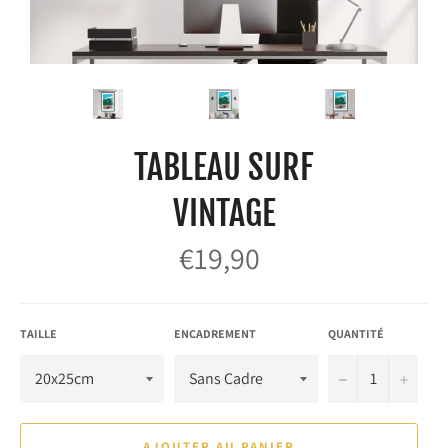
TABLEAU SURF
VINTAGE
€19,90
Prix
régulier
TAILLE
ENCADREMENT
QUANTITÉ
−
+
AJOUTER AU PANIER