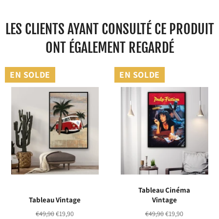
Facebook
Twitter
Pinterest
LES CLIENTS AYANT CONSULTÉ CE PRODUIT
ONT ÉGALEMENT REGARDÉ
EN SOLDE
EN SOLDE
Tableau Cinéma
Tableau Vintage
Vintage
Prix
Prix
Prix
Prix
€49,90
€19,90
€49,90
€19,90