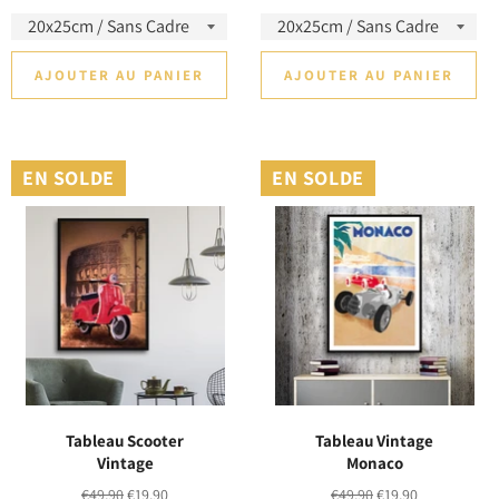
régulier
réduit
régulier
réduit
AJOUTER AU PANIER
AJOUTER AU PANIER
EN SOLDE
EN SOLDE
Tableau Scooter
Tableau Vintage
Vintage
Monaco
Prix
Prix
Prix
Prix
€49,90
€19,90
€49,90
€19,90